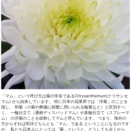
「マム」という呼び方は菊の学名であるChrysanthemum(クリサンセ
マム) から由来しています。 特に日本の花業界では「洋菊」のことを
指し、 和菊（小菊や葬儀に頻繁に用いられる輪菊など）と区別すべ
く、 一輪仕立て（通称ディスバッドマム）や多輪仕立て（スプレーマ
ム） の洋菊のことを総称してマムと呼んでいます。 つまり、海外の
方からすれば和洋どちらとも「マム」である ということになるのです
が、 私たち日本人にとっては「菊」というと、どうしても古くから